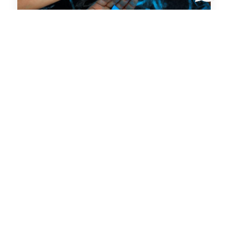
ALBORADA
,
COLEGIO CHÍA
,
ELEGIR COLEGIO
,
REGGIO EMILIA
La Creatividad como
lenguaje
Cuando los padres escuchan la palabra
“creatividad”, muchos imaginan una clase
de arte una vez por [...]
Leer más